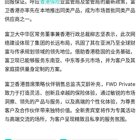
回报保证。呼应
香港保险
业监管局及金管局的最新政策，富
卫香港亦率先在本地推出同类产品，成为市场首批同类产品
供应商之一。
富卫大中华区常务董事兼香港行政总裁柳志坚表示，此次网
络建设体现了集团的长远布局，巩固了其在亚洲乃至全球财
首
富与传承规划领域的领先地位。借助香港稳固的业务基础，
页
富卫现已能够服务东南亚、中东等多元市场，并为客户及其
家庭提供量身定制的方案。
香
港
富卫香港首席策略伙伴销售总监冼艾龄补充，FWD Private 
保
致力于打造灵活、创新且卓越的保险体验，通过敏锐的市场
险
洞察、领先的产品与服务，以及高端的个性化体验，为尊贵
公
客户及合作伙伴带来独特价值。全新贵宾室将作为专属活动
司
哪
与高端交流的场所，为客户呈现精致且私享的服务氛围。
家
好