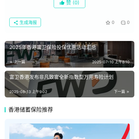
港
赞
(0)
保
险
生成海报
0
0
产
品
推
荐
2025年香港富卫保险投保优惠活动汇总
上一篇
2025-07-10 上午8:10
移
民
富卫香港发布非凡致富全新指数型万用寿险计划
香
港
2025-08-13 上午9:02
下一篇
香
香港储蓄保险推荐
港
保
险
问