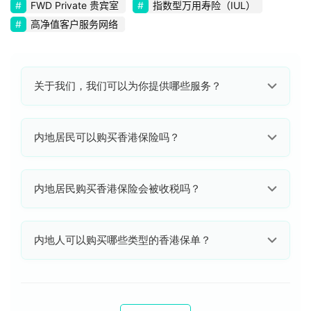
FWD Private 贵宾室
指数型万用寿险（IUL）
香
高净值客户服务网络
港
保
险
关于我们，我们可以为你提供哪些服务？
专
栏
我们是专业香港保险公司代理人
香港保险资讯网成立于
内地居民可以购买香港保险吗？
2015年，累计访客突破千万次，非内地第三方，属于香
香
港保险公司高管团队，为您提供香港保险咨询、投保、售
港
后服务。
可以的。
内地居民可合法赴港购买香港保险，但必须亲
保
内地居民购买香港保险会被收税吗？
自在香港境内签署投保文件及缴付保费。在内地境内“地
险
下”签署的保单（俗称地下保单）属于无效保单，不受法
投
律保护。
不会。
内地居民购买香港保险，在香港不需纳税（无资
保
内地人可以购买哪些类型的香港保单？
本利得税、无遗产税），内地暂无针对境外保单红利的成
指
熟征税代扣渠道。
南
可以的。
内地人能够购买香港储蓄保险（理财险）、香港
重疾险、香港高端医疗保险、意外险、部分保险公司的定
香
期寿险等。