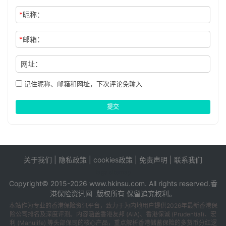
*
昵称：
*
邮箱：
网址：
记住昵称、邮箱和网址，下次评论免输入
提交
关于我们
|
隐私政策
|
cookies政策
|
免责声明
|
联系我们
tags
sitemap
Copyright© 2015-2026 www.hkinsu.com. All rights reserved.
香
港保险
资讯网 版权所有 保留追究权利。
本站作为专业的香港保险资讯平台，致力于为内地用户提供2026年最新香港保
险公司排名及深度评测。内容涵盖香港友邦 (AIA)、香港保诚 (Prudential)、宏
利 (Manulife) 等头部保司的核心产品，重点解析香港储蓄保险的多货币分红逻